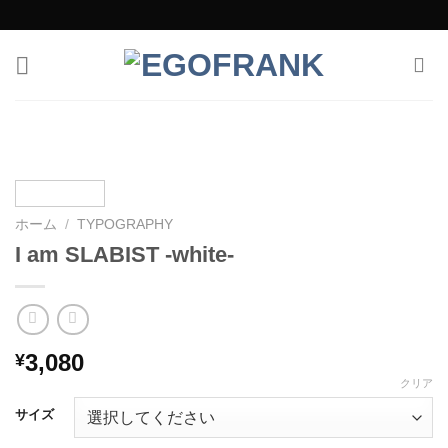
Skip
to
content
ホーム
/
TYPOGRAPHY
I am SLABIST -white-
3,080
¥
クリア
サイズ