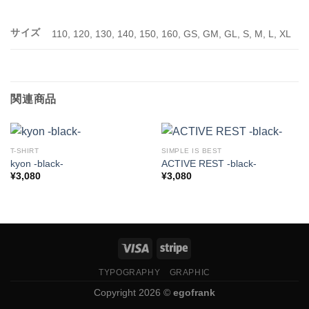
サイズ
110, 120, 130, 140, 150, 160, GS, GM, GL, S, M, L, XL
関連商品
T-SHIRT
SIMPLE IS BEST
kyon -black-
ACTIVE REST -black-
¥
3,080
¥
3,080
TYPOGRAPHY
GRAPHIC
Copyright 2026 ©
egofrank