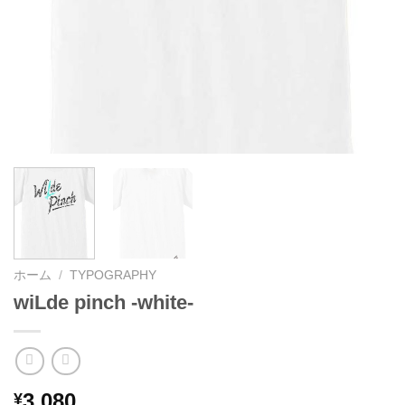
ホーム
/
TYPOGRAPHY
wiLde pinch -white-
3,080
¥