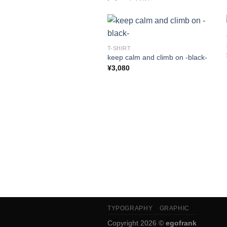
T-SHIRT
keep calm and climb on -black-
¥
3,080
TYPOGRAPHY
GRAPHIC
Copyright 2026 ©
egofrank