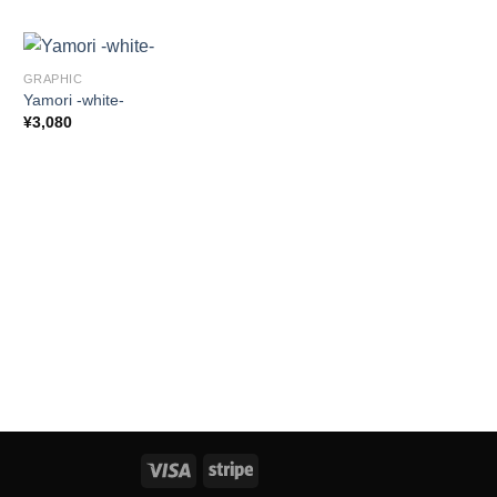
GRAPHIC
Yamori -white-
¥
3,080
GRAPHIC
climbing holic -white-
¥
3,080