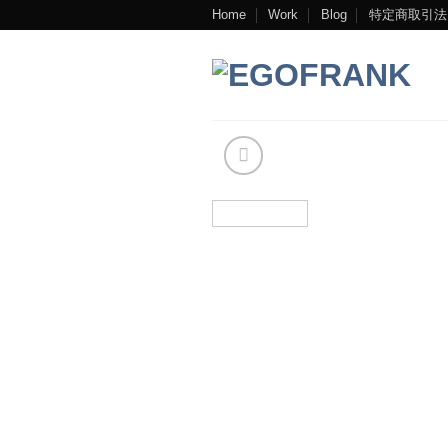
Skip
Home
Work
Blog
特定商取引法
to
content