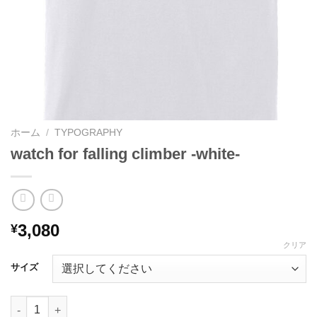
ホーム
/
TYPOGRAPHY
watch for falling climber -white-
3,080
¥
クリア
サイズ
watch for falling climber -white-個