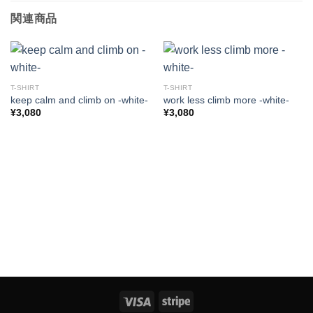
関連商品
T-SHIRT
T-SHIRT
keep calm and climb on -white-
work less climb more -white-
¥
3,080
¥
3,080