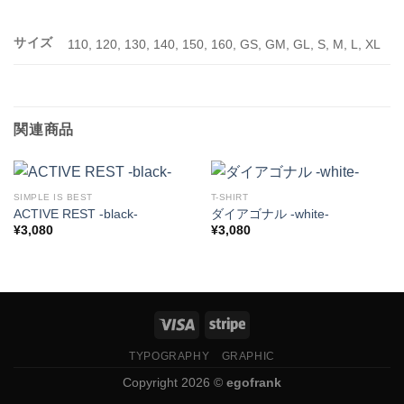
サイズ
110, 120, 130, 140, 150, 160, GS, GM, GL, S, M, L, XL
関連商品
SIMPLE IS BEST
T-SHIRT
ACTIVE REST -black-
ダイアゴナル -white-
¥
3,080
¥
3,080
TYPOGRAPHY
GRAPHIC
Copyright 2026 ©
egofrank