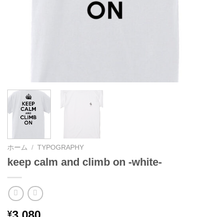
ホーム
/
TYPOGRAPHY
keep calm and climb on -white-
3,080
¥