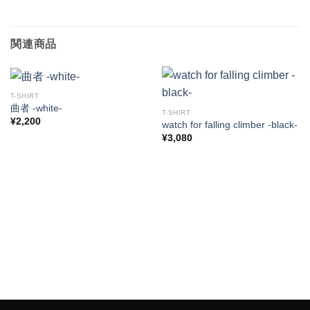
関連商品
T-SHIRT
曲者 -white-
T-SHIRT
¥
2,200
watch for falling climber -black-
¥
3,080