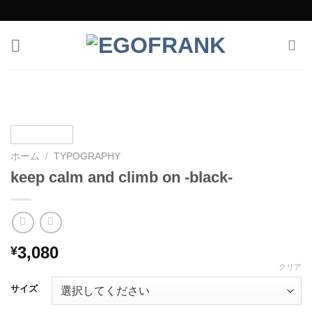
Skip
to
content
ホーム
/
TYPOGRAPHY
keep calm and climb on -black-
3,080
¥
クリア
サイズ