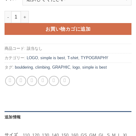
登 -black-個
お買い物カゴに追加
商品コード:
該当なし
カテゴリー:
LOGO
,
simple is best
,
T-shirt
,
TYPOGRAPHY
タグ:
bouldering
,
climbing
,
GRAPHIC
,
logo
,
simple is best
追加情報
サイズ
110, 120, 130, 140, 150, 160, GS, GM, GL, S, M, L, XL