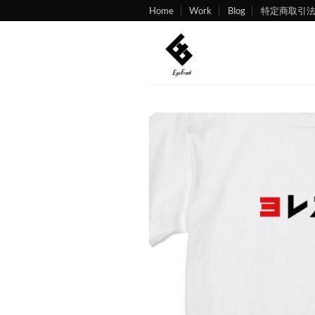
Skip
Home
Work
Blog
特定商取引
to
content