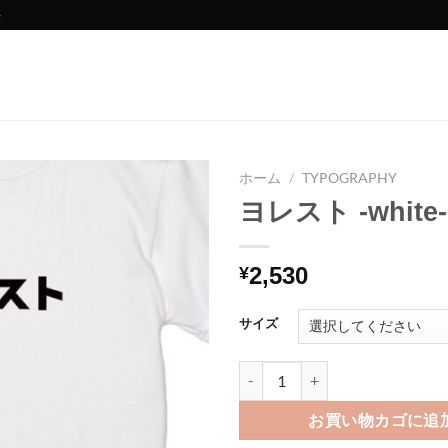
法
ホーム
/
TYPOGRAPHY
ヨレスト -white-
2,530
¥
サイズ
ヨレスト -white-個
お買い物カゴに追